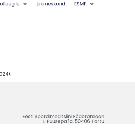
olleegile
Liikmeskond
ESMF
2024).
Eesti Spordimeditsiini Föderatsioon
L. Puusepa 1a, 50406 Tartu