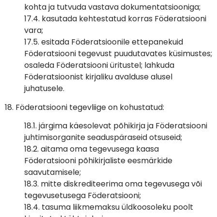
kohta ja tutvuda vastava dokumentatsiooniga;
17.4. kasutada kehtestatud korras Föderatsiooni
vara;
17.5. esitada Föderatsioonile ettepanekuid
Föderatsiooni tegevust puudutavates küsimustes;
osaleda Föderatsiooni üritustel; lahkuda
Föderatsioonist kirjaliku avalduse alusel
juhatusele.
18. Föderatsiooni tegevliige on kohustatud:
18.1. järgima käesolevat põhikirja ja Föderatsiooni
juhtimisorganite seaduspäraseid otsuseid;
18.2. aitama oma tegevusega kaasa
Föderatsiooni põhikirjaliste eesmärkide
saavutamisele;
18.3. mitte diskrediteerima oma tegevusega või
tegevusetusega Föderatsiooni;
18.4. tasuma liikmemaksu üldkoosoleku poolt