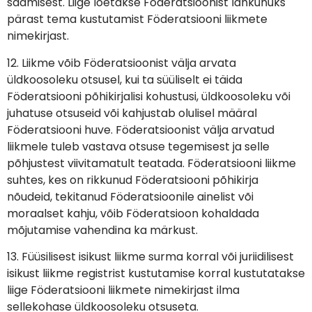
saamisest. Liige loetakse Föderatsioonist lahkunuks
pärast tema kustutamist Föderatsiooni liikmete
nimekirjast.
12. Liikme võib Föderatsioonist välja arvata
üldkoosoleku otsusel, kui ta süüliselt ei täida
Föderatsiooni põhikirjalisi kohustusi, üldkoosoleku või
juhatuse otsuseid või kahjustab olulisel määral
Föderatsiooni huve. Föderatsioonist välja arvatud
liikmele tuleb vastava otsuse tegemisest ja selle
põhjustest viivitamatult teatada. Föderatsiooni liikme
suhtes, kes on rikkunud Föderatsiooni põhikirja
nõudeid, tekitanud Föderatsioonile ainelist või
moraalset kahju, võib Föderatsioon kohaldada
mõjutamise vahendina ka märkust.
13. Füüsilisest isikust liikme surma korral või juriidilisest
isikust liikme registrist kustutamise korral kustutatakse
liige Föderatsiooni liikmete nimekirjast ilma
sellekohase üldkoosoleku otsuseta.