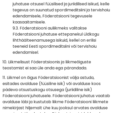
juhatuse otsusel füüsilised ja juriidilised isikud, kelle
tegevus on suunatud spordimeditsiini ja tervishoiu
edendamisele, Föderatsiooni tegevusele
kaasaaitamisele.
9.3. Föderatsiooni auliikmeks valitakse
Föderatsiooni juhatuse ettepanekul üldkogu
lihthäälteenamusega isikuid, kellel on erilisi
teeneid Eesti spordimeditsiini või tervishoiu
edendamisel.
10. Liikmelisust Föderatsioonis ja liikmeõiguste
teostamist ei saa üle anda ega pärandada.
11. Liikmel on õigus Föderatsioonist välja astuda,
esitades avalduse (füüsiline isik) või avalduse koos
pädeva otsustuskogu otsusega (juriidiline isik)
Föderatsiooni juhatusele. Föderatsiooni juhatus vaatab
avalduse läbi ja kustutab liikme Föderatsiooni liikmete
nimekirjast hiljemalt ühe kuu jooksul arvates avalduse