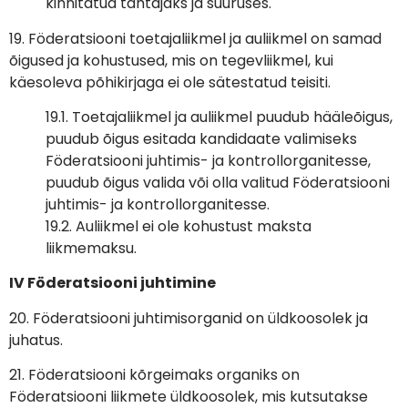
kinnitatud tähtajaks ja suuruses.
19. Föderatsiooni toetajaliikmel ja auliikmel on samad
õigused ja kohustused, mis on tegevliikmel, kui
käesoleva põhikirjaga ei ole sätestatud teisiti.
19.1. Toetajaliikmel ja auliikmel puudub hääleõigus,
puudub õigus esitada kandidaate valimiseks
Föderatsiooni juhtimis- ja kontrollorganitesse,
puudub õigus valida või olla valitud Föderatsiooni
juhtimis- ja kontrollorganitesse.
19.2. Auliikmel ei ole kohustust maksta
liikmemaksu.
IV Föderatsiooni juhtimine
20. Föderatsiooni juhtimisorganid on üldkoosolek ja
juhatus.
21. Föderatsiooni kõrgeimaks organiks on
Föderatsiooni liikmete üldkoosolek, mis kutsutakse