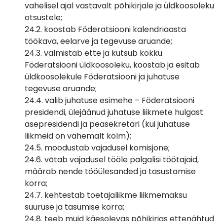
vahelisel ajal vastavalt põhikirjale ja üldkoosoleku
otsustele;
24.2. koostab Föderatsiooni kalendriaasta
töökava, eelarve ja tegevuse aruande;
24.3. valmistab ette ja kutsub kokku
Föderatsiooni üldkoosoleku, koostab ja esitab
üldkoosolekule Föderatsiooni ja juhatuse
tegevuse aruande;
24.4. valib juhatuse esimehe – Föderatsiooni
presidendi, ülejäänud juhatuse liikmete hulgast
asepresidendi ja peasekretäri (kui juhatuse
liikmeid on vähemalt kolm);
24.5. moodustab vajadusel komisjone;
24.6. võtab vajadusel tööle palgalisi töötajaid,
määrab nende tööülesanded ja tasustamise
korra;
24.7. kehtestab toetajaliikme liikmemaksu
suuruse ja tasumise korra;
24.8. teeb muid käesolevas põhikirjas ettenähtud