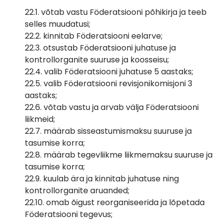
22.1. võtab vastu Föderatsiooni põhikirja ja teeb
selles muudatusi;
22.2. kinnitab Föderatsiooni eelarve;
22.3. otsustab Föderatsiooni juhatuse ja
kontrollorganite suuruse ja koosseisu;
22.4. valib Föderatsiooni juhatuse 5 aastaks;
22.5. valib Föderatsiooni revisjonikomisjoni 3
aastaks;
22.6. võtab vastu ja arvab välja Föderatsiooni
liikmeid;
22.7. määrab sisseastumismaksu suuruse ja
tasumise korra;
22.8. määrab tegevliikme liikmemaksu suuruse ja
tasumise korra;
22.9. kuulab ära ja kinnitab juhatuse ning
kontrollorganite aruanded;
22.10. omab õigust reorganiseerida ja lõpetada
Föderatsiooni tegevus;