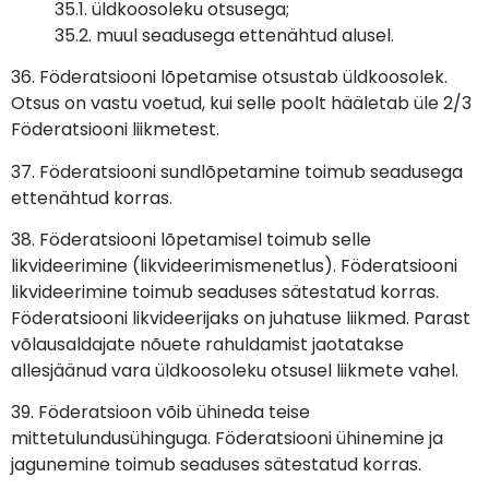
35.1. üldkoosoleku otsusega;
35.2. muul seadusega ettenähtud alusel.
36. Föderatsiooni lõpetamise otsustab üldkoosolek.
Otsus on vastu voetud, kui selle poolt hääletab üle 2/3
Föderatsiooni liikmetest.
37. Föderatsiooni sundlõpetamine toimub seadusega
ettenähtud korras.
38. Föderatsiooni lõpetamisel toimub selle
likvideerimine (likvideerimismenetlus). Föderatsiooni
likvideerimine toimub seaduses sätestatud korras.
Föderatsiooni likvideerijaks on juhatuse liikmed. Parast
võlausaldajate nõuete rahuldamist jaotatakse
allesjäänud vara üldkoosoleku otsusel liikmete vahel.
39. Föderatsioon võib ühineda teise
mittetulundusühinguga. Föderatsiooni ühinemine ja
jagunemine toimub seaduses sätestatud korras.