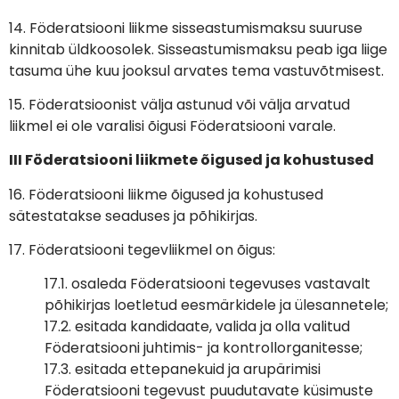
14. Föderatsiooni liikme sisseastumismaksu suuruse
kinnitab üldkoosolek. Sisseastumismaksu peab iga liige
tasuma ühe kuu jooksul arvates tema vastuvõtmisest.
15. Föderatsioonist välja astunud või välja arvatud
liikmel ei ole varalisi õigusi Föderatsiooni varale.
III Föderatsiooni liikmete õigused ja kohustused
16. Föderatsiooni liikme õigused ja kohustused
sätestatakse seaduses ja põhikirjas.
17. Föderatsiooni tegevliikmel on õigus:
17.1. osaleda Föderatsiooni tegevuses vastavalt
põhikirjas loetletud eesmärkidele ja ülesannetele;
17.2. esitada kandidaate, valida ja olla valitud
Föderatsiooni juhtimis- ja kontrollorganitesse;
17.3. esitada ettepanekuid ja arupärimisi
Föderatsiooni tegevust puudutavate küsimuste