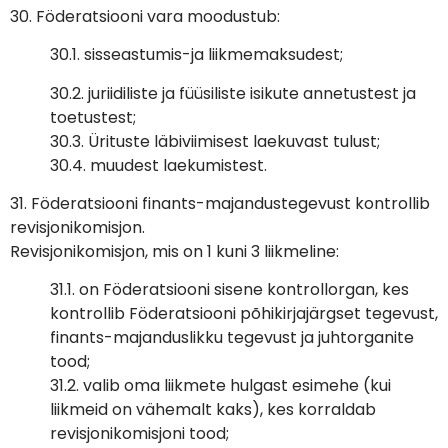
30. Föderatsiooni vara moodustub:
30.1. sisseastumis-ja liikmemaksudest;
30.2. juriidiliste ja füüsiliste isikute annetustest ja
toetustest;
30.3. Ürituste läbiviimisest laekuvast tulust;
30.4. muudest laekumistest.
31. Föderatsiooni finants-majandustegevust kontrollib
revisjonikomisjon.
Revisjonikomisjon, mis on 1 kuni 3 liikmeline:
31.1. on Föderatsiooni sisene kontrollorgan, kes
kontrollib Föderatsiooni põhikirjajärgset tegevust,
finants-majanduslikku tegevust ja juhtorganite
tood;
31.2. valib oma liikmete hulgast esimehe (kui
liikmeid on vähemalt kaks), kes korraldab
revisjonikomisjoni tood;