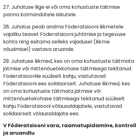
27. Juhatuse liige ei või oma kohustuste täitmise
panna kolmandatele isikutele.
28. Juhatus peab andma Föderatsiooni liikmetele
vajaliku teavet Föderatsiooni juhtimise ja tegevuse
kohta ning esitama selleks vajadusel (liikme
nõudmisel) vastava aruande.
29. Juhatuse liikmed, kes on oma kohustuste täitmata
jätmise või mittenõuetekohase täitmisega tekitanud
Föderatsioonile süüliselt kahju, vastutavad
Föderatsiooni ees solidaarselt. Juhatuse liikmed, kes
on oma kohustuste täitmata jätmise või
mittenõuetekohase täitmisega tekitanud süüliselt
kahju Föderatsiooni võlausaldajatele, vastutavad
solidaarselt võlausaldajate ees.
V Föderatsiooni vara, raamatupidamine, kontroll
ja aruandlu