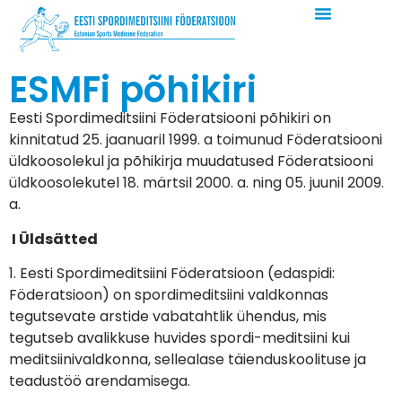
ESMFi põhikiri
Eesti Spordimeditsiini Föderatsiooni põhikiri on
kinnitatud 25. jaanuaril 1999. a toimunud Föderatsiooni
üldkoosolekul ja põhikirja muudatused Föderatsiooni
üldkoosolekutel 18. märtsil 2000. a. ning 05. juunil 2009.
a.
I Üldsätted
1. Eesti Spordimeditsiini Föderatsioon (edaspidi:
Föderatsioon) on spordimeditsiini valdkonnas
tegutsevate arstide vabatahtlik ühendus, mis
tegutseb avalikkuse huvides spordi-meditsiini kui
meditsiinivaldkonna, sellealase täienduskoolituse ja
teadustöö arendamisega.