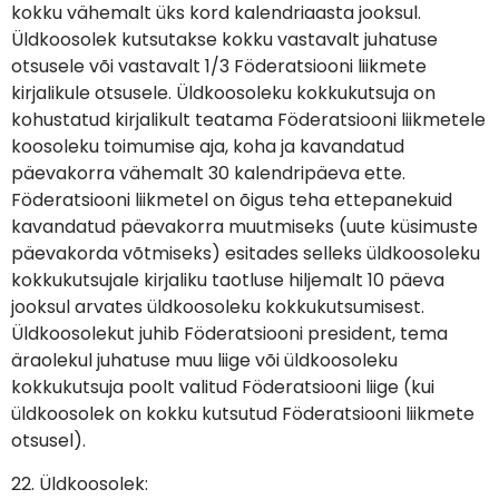
kokku vähemalt üks kord kalendriaasta jooksul.
Üldkoosolek kutsutakse kokku vastavalt juhatuse
otsusele või vastavalt 1/3 Föderatsiooni liikmete
kirjalikule otsusele. Üldkoosoleku kokkukutsuja on
kohustatud kirjalikult teatama Föderatsiooni liikmetele
koosoleku toimumise aja, koha ja kavandatud
päevakorra vähemalt 30 kalendripäeva ette.
Föderatsiooni liikmetel on õigus teha ettepanekuid
kavandatud päevakorra muutmiseks (uute küsimuste
päevakorda võtmiseks) esitades selleks üldkoosoleku
kokkukutsujale kirjaliku taotluse hiljemalt 10 päeva
jooksul arvates üldkoosoleku kokkukutsumisest.
Üldkoosolekut juhib Föderatsiooni president, tema
äraolekul juhatuse muu liige või üldkoosoleku
kokkukutsuja poolt valitud Föderatsiooni liige (kui
üldkoosolek on kokku kutsutud Föderatsiooni liikmete
otsusel).
22. Üldkoosolek: