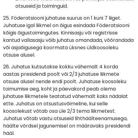
otsuseid ja toiminguid.
25. Föderatsiooni juhatuse suurus on 1 kuni 7 liiget.
Juhatuse igal liikmel on õigus esindada Föderatsiooni
kõigis õigustoimingutes. Kinnisasju või registrisse
kantud vallasasju võib juhatus omandada, võõrandada
või asjaõigusega koormata üksnes üldkoosoleku
otsuse alusel.
26. Juhatus kutsutakse kokku vähemalt 4 korda
aastas presidendi poolt või 2/3 juhatuse liikmete
otsuse alusel nende endi poolt. Juhatuse koosoleku
toimumise aeg, koht ja päevakord peab olema
juhatuse liikmetele teatatud vähemalt kaks nädalat
ette. Juhatus on otsustusvõimeline, kui selle
koosolekust võtab osa üle 2/3 tema liikmetest.
Juhatus võtab vastu otsuseid lihthäälteenamusega,
häälte võrdsel jagunemisel on määravaks presidendi
hääl.