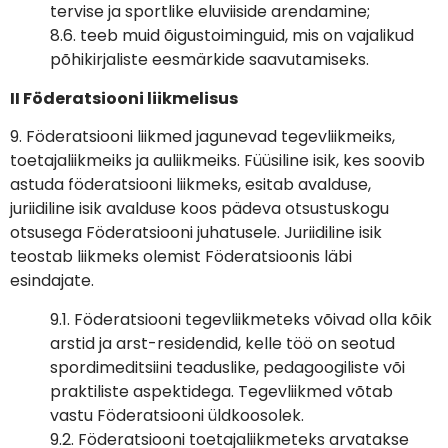
tervise ja sportlike eluviiside arendamine;
8.6. teeb muid õigustoiminguid, mis on vajalikud
põhikirjaliste eesmärkide saavutamiseks.
II Föderatsiooni liikmelisus
9. Föderatsiooni liikmed jagunevad tegevliikmeiks,
toetajaliikmeiks ja auliikmeiks. Füüsiline isik, kes soovib
astuda föderatsiooni liikmeks, esitab avalduse,
juriidiline isik avalduse koos pädeva otsustuskogu
otsusega Föderatsiooni juhatusele. Juriidiline isik
teostab liikmeks olemist Föderatsioonis läbi
esindajate.
9.1. Föderatsiooni tegevliikmeteks võivad olla kõik
arstid ja arst-residendid, kelle töö on seotud
spordimeditsiini teaduslike, pedagoogiliste või
praktiliste aspektidega. Tegevliikmed võtab
vastu Föderatsiooni üldkoosolek.
9.2. Föderatsiooni toetajaliikmeteks arvatakse