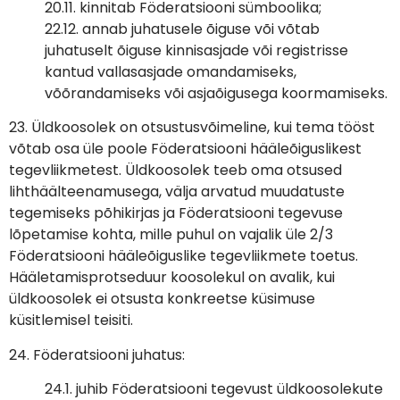
20.11. kinnitab Föderatsiooni sümboolika;
22.12. annab juhatusele õiguse või võtab
juhatuselt õiguse kinnisasjade või registrisse
kantud vallasasjade omandamiseks,
võõrandamiseks või asjaõigusega koormamiseks.
23. Üldkoosolek on otsustusvõimeline, kui tema tööst
võtab osa üle poole Föderatsiooni hääleõiguslikest
tegevliikmetest. Üldkoosolek teeb oma otsused
lihthäälteenamusega, välja arvatud muudatuste
tegemiseks põhikirjas ja Föderatsiooni tegevuse
lõpetamise kohta, mille puhul on vajalik üle 2/3
Föderatsiooni hääleõiguslike tegevliikmete toetus.
Hääletamisprotseduur koosolekul on avalik, kui
üldkoosolek ei otsusta konkreetse küsimuse
küsitlemisel teisiti.
24. Föderatsiooni juhatus:
24.1. juhib Föderatsiooni tegevust üldkoosolekute