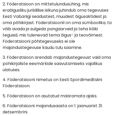
2. Föderatsioon on mittetulundusühing, mis
eraõigusliku juriidilise isikuna juhindub oma tegevuses
Eesti Vabariigi seadustest, muudest õigusaktidest ja
oma põhikirjast. Föderatsioonil on oma sümboolika, ta
võib avada ja sulgeda pangaarveid ja teha kõiki
tegusid, mis tulenevad tema õigus- ja teovõimest.
Föderatsiooni põhitegevuseks ei ole
majandustegevuse kaudu tulu saamine.
3. Föderatsioon arendab majandustegevust vaid oma
pöhikirjaliste eesmärkide saavutamiseks vajalikus
ulatuses.
4. Föderatsiooni nimetus on Eesti Spordimeditsiini
Föderatsioon.
5. Föderatsioon on asutatud määramata ajaks.
6. Föderatsiooni majandusaasta on 1. jaanuarist 31.
detsembrini.