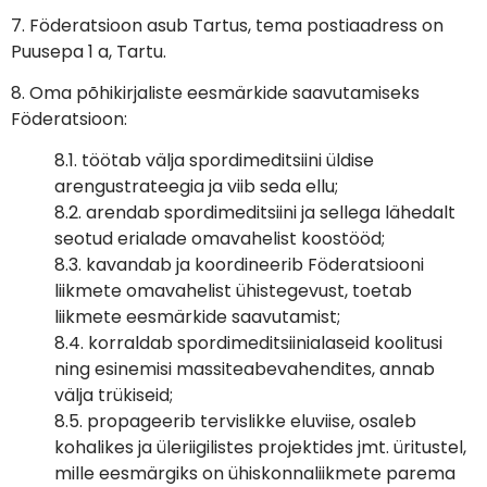
7. Föderatsioon asub Tartus, tema postiaadress on
Puusepa 1 a, Tartu.
8. Oma põhikirjaliste eesmärkide saavutamiseks
Föderatsioon:
8.1. töötab välja spordimeditsiini üldise
arengustrateegia ja viib seda ellu;
8.2. arendab spordimeditsiini ja sellega lähedalt
seotud erialade omavahelist koostööd;
8.3. kavandab ja koordineerib Föderatsiooni
liikmete omavahelist ühistegevust, toetab
liikmete eesmärkide saavutamist;
8.4. korraldab spordimeditsiinialaseid koolitusi
ning esinemisi massiteabevahendites, annab
välja trükiseid;
8.5. propageerib tervislikke eluviise, osaleb
kohalikes ja üleriigilistes projektides jmt. üritustel,
mille eesmärgiks on ühiskonnaliikmete parema