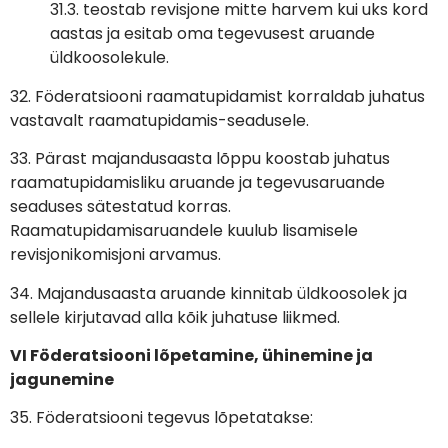
31.3. teostab revisjone mitte harvem kui uks kord
aastas ja esitab oma tegevusest aruande
üldkoosolekule.
32. Föderatsiooni raamatupidamist korraldab juhatus
vastavalt raamatupidamis-seadusele.
33. Pärast majandusaasta lõppu koostab juhatus
raamatupidamisliku aruande ja tegevusaruande
seaduses sätestatud korras.
Raamatupidamisaruandele kuulub lisamisele
revisjonikomisjoni arvamus.
34. Majandusaasta aruande kinnitab üldkoosolek ja
sellele kirjutavad alla kõik juhatuse liikmed.
VI Föderatsiooni lõpetamine, ühinemine ja
jagunemine
35. Föderatsiooni tegevus lõpetatakse: